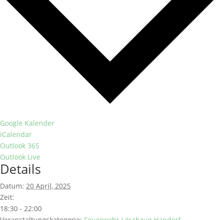
Google Kalender
iCalendar
Outlook 365
Outlook Live
Details
Datum:
20 April, 2025
Zeit:
18:30 - 22:00
Veranstaltungskategorie:
Feuerwehr Löschzug Handorf